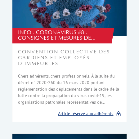
INFO : CORONAVIRUS #8 :
CONSIGNES ET MESURES DE...
CONVENTION COLLECTIVE DES
GARDIENS ET EMPLOYÉS
D’IMMEUBLES
Chers adhérents, chers professionnels, À la suite du
décret n° 2020-260 du 16 mars 2020 portant
réglementation des déplacements dans le cadre de la
lutte contre la propagation du virus covid-19, les
organisations patronales représentatives de...
Article réservé aux adhérents