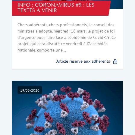
INFO : CORONAVIRUS #9 : LES
TEXTES A VENIR
Chers adhérents, chers professionnels, Le conseil des
ministres a adopté, mercredi 18 mars, le projet de loi
d'urgence pour faire face à l'épidémie de Covid-19. Ce
projet, qui sera discuté ce vendredi à l’Assemblée
Nationale, comporte une...
Article réservé aux adhérents
19/03/2020