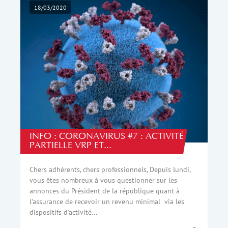
18/03/2020
INFO : CORONAVIRUS #7 : ACTIVITÉ
PARTIELLE VRP ET...
Chers adhérents, chers professionnels, Depuis lundi,
vous êtes nombreux à vous questionner sur les
annonces du Président de la république quant à
l'assurance de recevoir un revenu minimal via les
dispositifs d'activité...