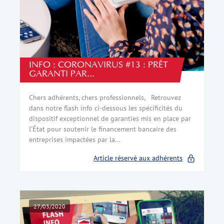
INFO : CORONAVIRUS #13 : PRÊT
GARANTI PAR...
Chers adhérents, chers professionnels, Retrouvez
dans notre flash info ci-dessous les spécificités du
dispositif exceptionnel de garanties mis en place par
l’État pour soutenir le financement bancaire des
entreprises impactées par la...
Article réservé aux adhérents
27/03/2020