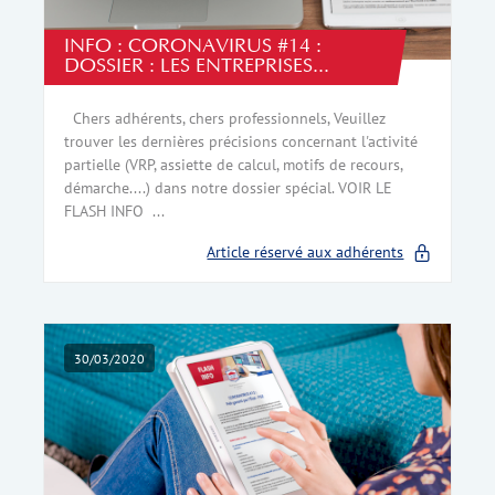
INFO : CORONAVIRUS #14 :
DOSSIER : LES ENTREPRISES...
Chers adhérents, chers professionnels, Veuillez
trouver les dernières précisions concernant l'activité
partielle (VRP, assiette de calcul, motifs de recours,
démarche....) dans notre dossier spécial. VOIR LE
FLASH INFO ...
Article réservé aux adhérents
30/03/2020