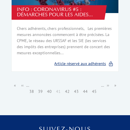
INFO : CORONAVIRUS #5 :
DÉMARCHES POUR LES AIDES...
Chers adhérents, chers professionnels, Les premières
mesures annoncées commencent à être précisées. La
CPME, le réseau des URSSAF et les SIE (les services
des impôts des entreprises) prennent de concert des
mesures exceptionnelles...
Article réservé aux adhérents
Pagination
Première
«
Page
‹‹
…
Page
Page
Page
Page
Page
Page
Page
Page
…
Page
››
Dernière
»
page
précédente
38
39
40
41
courante
42
43
44
45
suivante
page
SUIVEZ-NOUS