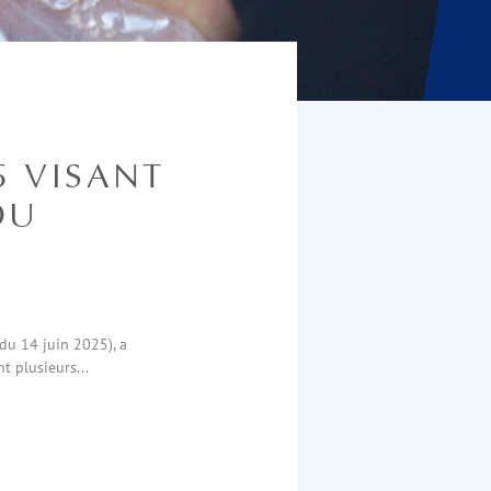
5 VISANT
DU
 du 14 juin 2025), a
t plusieurs...